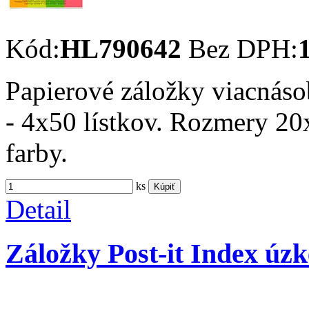
Kód:
HL790642
Bez DPH:
Papierové záložky viacnáso
- 4x50 lístkov. Rozmery 2
farby.
ks
Kúpiť
Detail
Záložky Post-it Index úz