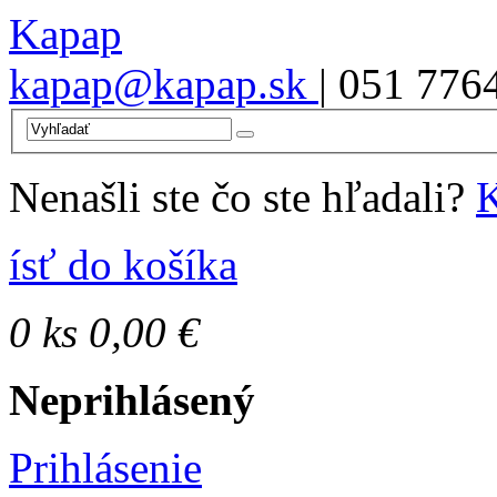
Kapap
kapap@kapap.sk
| 051 776
Nenašli ste čo ste hľadali?
K
ísť do košíka
0
ks
0,00 €
Neprihlásený
Prihlásenie