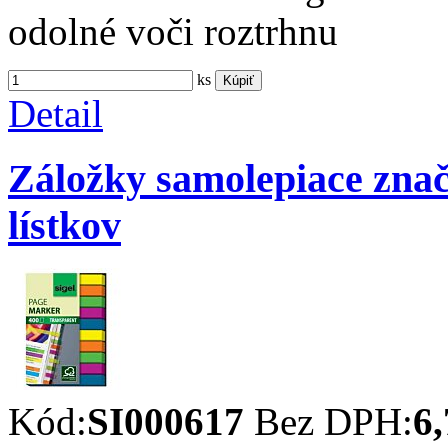
odolné voči roztrhnu
ks
Kúpiť
Detail
Záložky samolepiace zna
lístkov
Kód:
SI000617
Bez DPH:
6,