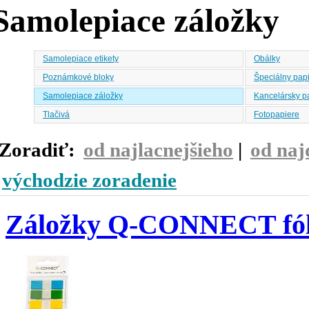
Samolepiace záložky
Samolepiace etikety
Obálky
Poznámkové bloky
Špeciálny pap
Samolepiace záložky
Kancelársky p
Tlačivá
Fotopapiere
Zoradiť:
od najlacnejšieho
|
od naj
východzie zoradenie
Záložky Q-CONNECT fóli