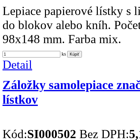
Lepiace papierové lístky s
do blokov alebo kníh. Poče
98x148 mm. Farba mix.
ks
Kúpiť
Detail
Záložky samolepiace zna
lístkov
Kód:
SI000502
Bez DPH:
5,