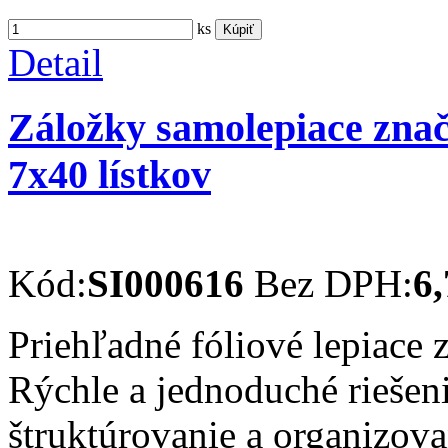
ks
Kúpiť
Detail
Záložky samolepiace zna
7x40 lístkov
Kód:
SI000616
Bez DPH:
6,
Priehľadné fóliové lepiace 
Rýchle a jednoduché riešen
štruktúrovanie a organizov