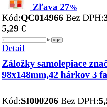
Zľava
27
%
Kód:
QC014966
Bez DPH:
5,29 €
ks
Kúpiť
Detail
Záložky samolepiace zna
98x148mm,42 hárkov 3 f
Kód:
SI000206
Bez DPH:
5,