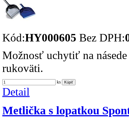
Kód:
HY000605
Bez DPH:
Možnosť uchytiť na násede
rukoväti.
ks
Kúpiť
Detail
Metlička s lopatkou Spon