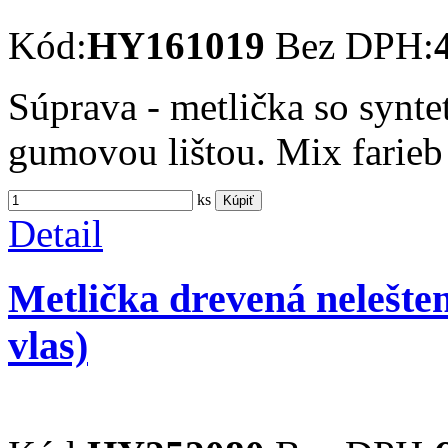
Kód:
HY161019
Bez DPH:
Súprava - metlička so synte
gumovou lištou. Mix farieb
ks
Kúpiť
Detail
Metlička drevená nelešte
vlas)