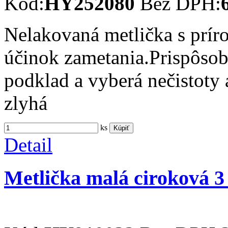
Kód:
HY252080
Bez DPH:
Nelakovaná metlička s prír
účinok zametania.Prispôsob
podklad a vyberá nečistoty a
zlyhá
ks
Kúpiť
Detail
Metlička malá ciroková 3 x