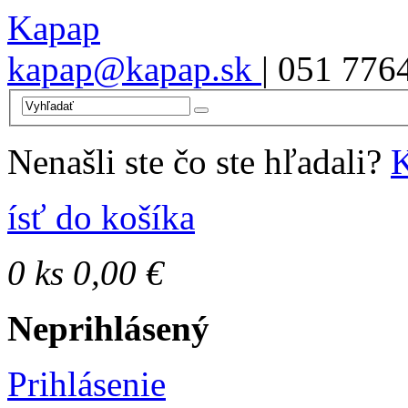
Kapap
kapap@kapap.sk
| 051 776
Nenašli ste čo ste hľadali?
K
ísť do košíka
0
ks
0,00 €
Neprihlásený
Prihlásenie