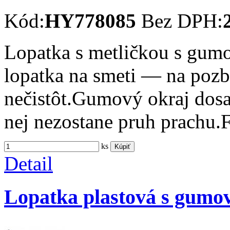
Kód:
HY778085
Bez DPH:
Lopatka s metličkou s gumo
lopatka na smeti — na pozb
nečistôt.Gumový okraj dosa
nej nezostane pruh prachu.
ks
Kúpiť
Detail
Lopatka plastová s gum