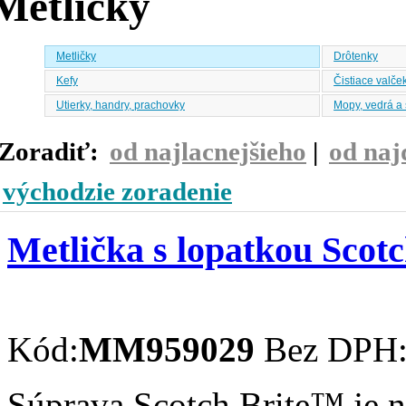
Metličky
Metličky
Drôtenky
Kefy
Čistiace valček
Utierky, handry, prachovky
Mopy, vedrá a 
Zoradiť:
od najlacnejšieho
|
od naj
východzie zoradenie
Metlička s lopatkou Scotc
Kód:
MM959029
Bez DPH
Súprava Scotch Brite™ je 