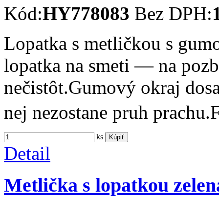
Kód:
HY778083
Bez DPH:
Lopatka s metličkou s gumo
lopatka na smeti — na pozb
nečistôt.Gumový okraj dosa
nej nezostane pruh prachu
ks
Kúpiť
Detail
Metlička s lopatkou zelen