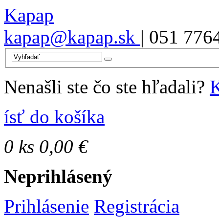
Kapap
kapap@kapap.sk
| 051 776
Nenašli ste čo ste hľadali?
K
ísť do košíka
0
ks
0,00 €
Neprihlásený
Prihlásenie
Registrácia