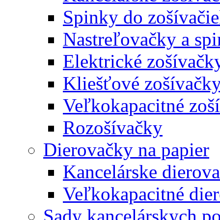
Spinky do zošívači
Nastreľovačky a spi
Elektrické zošívačk
Kliešťové zošívačk
Veľkokapacitné zoš
Rozošívačky
Dierovačky na papier
Kancelárske dierov
Veľkokapacitné die
Sady kancelárskych po