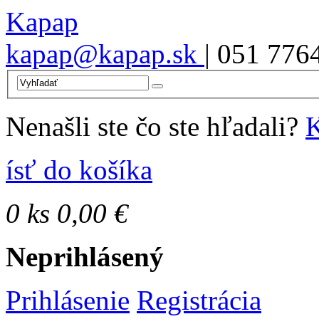
Kapap
kapap@kapap.sk
| 051 776
Nenašli ste čo ste hľadali?
K
ísť do košíka
0
ks
0,00 €
Neprihlásený
Prihlásenie
Registrácia