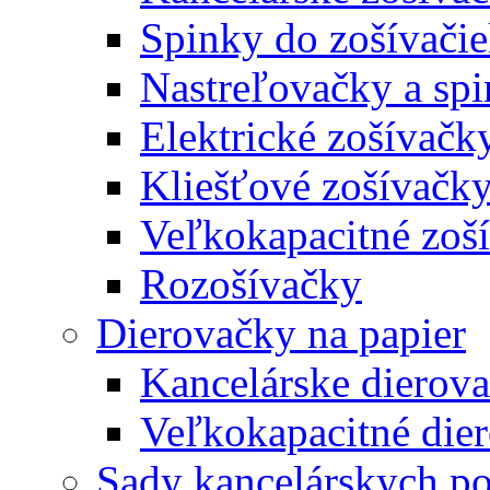
Spinky do zošívači
Nastreľovačky a spi
Elektrické zošívačk
Kliešťové zošívačk
Veľkokapacitné zoš
Rozošívačky
Dierovačky na papier
Kancelárske dierov
Veľkokapacitné die
Sady kancelárskych po