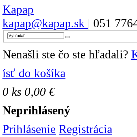
Kapap
kapap@kapap.sk
| 051 776
Nenašli ste čo ste hľadali?
K
ísť do košíka
0
ks
0,00 €
Neprihlásený
Prihlásenie
Registrácia