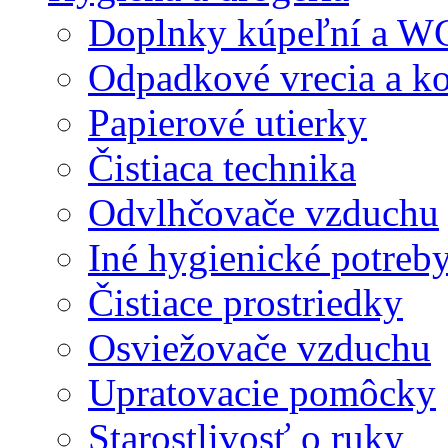
Doplnky kúpeľní a W
Odpadkové vrecia a k
Papierové utierky
Čistiaca technika
Odvlhčovače vzduchu
Iné hygienické potreb
Čistiace prostriedky
Osviežovače vzduchu
Upratovacie pomôcky
Starostlivosť o ruky