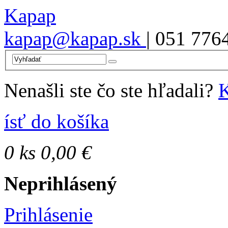
Kapap
kapap@kapap.sk
| 051 776
Nenašli ste čo ste hľadali?
K
ísť do košíka
0
ks
0,00 €
Neprihlásený
Prihlásenie