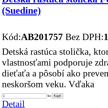
(Suedine)
Kód:
AB201757
Bez DPH:
1
Detská rastúca stolička, kt
vlastnosťami podporuje zdra
dieťaťa a pôsobí ako preve
neskoršom veku. Vďaka
ks
Kúpiť
Detail