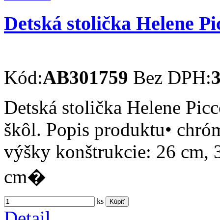
Detská stolička Helene P
Kód:
AB301759
Bez DPH:
3
Detská stolička Helene Pic
škôl. Popis produktu• chr
výšky konštrukcie: 26 cm, 
cm�
ks
Kúpiť
Detail