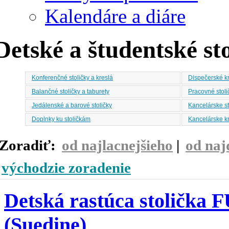
Kalendáre a diáre
Detské a študentské st
Konferenčné stoličky a kreslá
Dispečerské k
Balančné stoličky a taburety
Pracovné stoli
Jedálenské a barové stoličky
Kancelárske st
Doplnky ku stoličkám
Kancelárske k
Zoradiť:
od najlacnejšieho
|
od naj
východzie zoradenie
Detská rastúca stolička
(Suedine)