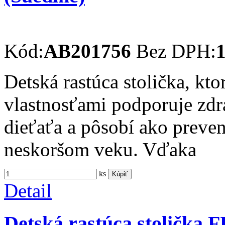
Kód:
AB201756
Bez DPH:
1
Detská rastúca stolička, kt
vlastnosťami podporuje zdra
dieťaťa a pôsobí ako preve
neskoršom veku. Vďaka
ks
Kúpiť
Detail
Detská rastúca stolička