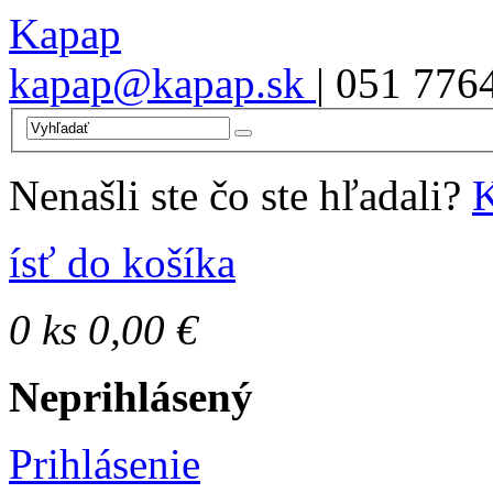
Kapap
kapap@kapap.sk
| 051 776
Nenašli ste čo ste hľadali?
K
ísť do košíka
0
ks
0,00 €
Neprihlásený
Prihlásenie