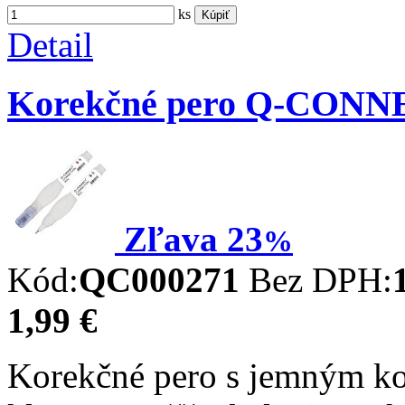
ks
Kúpiť
Detail
Korekčné pero Q-CONN
Zľava
23
%
Kód:
QC000271
Bez DPH:
1,99 €
Korekčné pero s jemným k