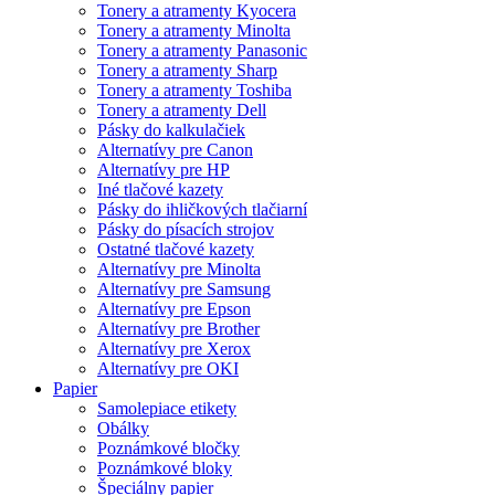
Tonery a atramenty Kyocera
Tonery a atramenty Minolta
Tonery a atramenty Panasonic
Tonery a atramenty Sharp
Tonery a atramenty Toshiba
Tonery a atramenty Dell
Pásky do kalkulačiek
Alternatívy pre Canon
Alternatívy pre HP
Iné tlačové kazety
Pásky do ihličkových tlačiarní
Pásky do písacích strojov
Ostatné tlačové kazety
Alternatívy pre Minolta
Alternatívy pre Samsung
Alternatívy pre Epson
Alternatívy pre Brother
Alternatívy pre Xerox
Alternatívy pre OKI
Papier
Samolepiace etikety
Obálky
Poznámkové bločky
Poznámkové bloky
Špeciálny papier