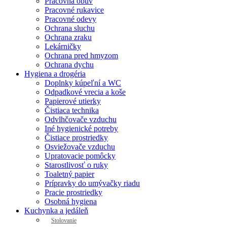
Pracovná obuv
Pracovné rukavice
Pracovné odevy
Ochrana sluchu
Ochrana zraku
Lekárničky
Ochrana pred hmyzom
Ochrana dychu
Hygiena a drogéria
Doplnky kúpeľní a WC
Odpadkové vrecia a koše
Papierové utierky
Čistiaca technika
Odvlhčovače vzduchu
Iné hygienické potreby
Čistiace prostriedky
Osviežovače vzduchu
Upratovacie pomôcky
Starostlivosť o ruky
Toaletný papier
Prípravky do umývačky riadu
Pracie prostriedky
Osobná hygiena
Kuchynka a jedáleň
Stolovanie