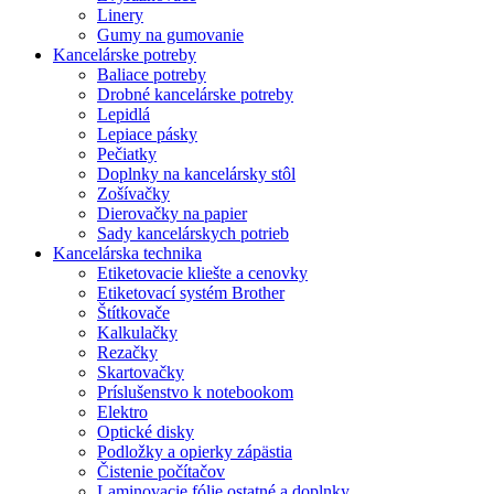
Linery
Gumy na gumovanie
Kancelárske potreby
Baliace potreby
Drobné kancelárske potreby
Lepidlá
Lepiace pásky
Pečiatky
Doplnky na kancelársky stôl
Zošívačky
Dierovačky na papier
Sady kancelárskych potrieb
Kancelárska technika
Etiketovacie kliešte a cenovky
Etiketovací systém Brother
Štítkovače
Kalkulačky
Rezačky
Skartovačky
Príslušenstvo k notebookom
Elektro
Optické disky
Podložky a opierky zápästia
Čistenie počítačov
Laminovacie fólie ostatné a doplnky