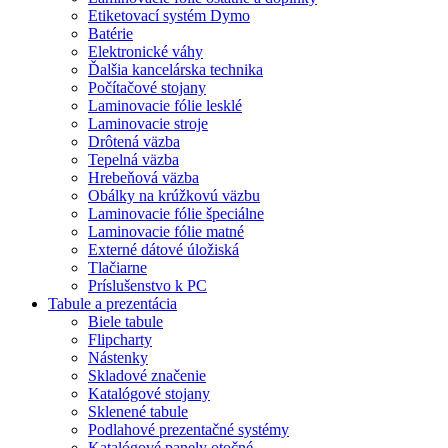
Etiketovací systém Dymo
Batérie
Elektronické váhy
Ďalšia kancelárska technika
Počítačové stojany
Laminovacie fólie lesklé
Laminovacie stroje
Drôtená väzba
Tepelná väzba
Hrebeňová väzba
Obálky na krúžkovú väzbu
Laminovacie fólie špeciálne
Laminovacie fólie matné
Externé dátové úložiská
Tlačiarne
Príslušenstvo k PC
Tabule a prezentácia
Biele tabule
Flipcharty
Nástenky
Skladové značenie
Katalógové stojany
Sklenené tabule
Podlahové prezentačné systémy
Katalógové panely otočné