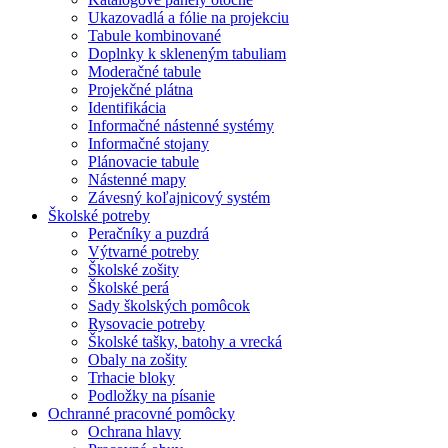
Ukazovadlá a fólie na projekciu
Tabule kombinované
Doplnky k skleneným tabuliam
Moderačné tabule
Projekčné plátna
Identifikácia
Informačné nástenné systémy
Informačné stojany
Plánovacie tabule
Nástenné mapy
Závesný koľajnicový systém
Školské potreby
Peračníky a puzdrá
Výtvarné potreby
Školské zošity
Školské perá
Sady školských pomôcok
Rysovacie potreby
Školské tašky, batohy a vrecká
Obaly na zošity
Trhacie bloky
Podložky na písanie
Ochranné pracovné pomôcky
Ochrana hlavy