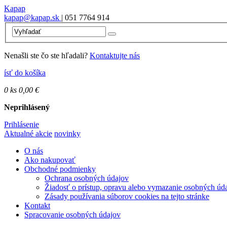
Kapap
kapap@kapap.sk
| 051 7764 914
Nenašli ste čo ste hľadali?
Kontaktujte nás
ísť do košíka
0
ks
0,00 €
Neprihlásený
Prihlásenie
Aktualné akcie
novinky
O nás
Ako nakupovať
Obchodné podmienky
Ochrana osobných údajov
Žiadosť o prístup, opravu alebo vymazanie osobných úd
Zásady používania súborov cookies na tejto stránke
Kontakt
Spracovanie osobných údajov