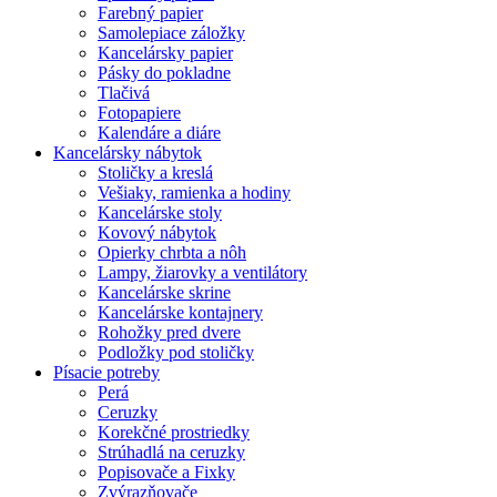
Farebný papier
Samolepiace záložky
Kancelársky papier
Pásky do pokladne
Tlačivá
Fotopapiere
Kalendáre a diáre
Kancelársky nábytok
Stoličky a kreslá
Vešiaky, ramienka a hodiny
Kancelárske stoly
Kovový nábytok
Opierky chrbta a nôh
Lampy, žiarovky a ventilátory
Kancelárske skrine
Kancelárske kontajnery
Rohožky pred dvere
Podložky pod stoličky
Písacie potreby
Perá
Ceruzky
Korekčné prostriedky
Strúhadlá na ceruzky
Popisovače a Fixky
Zvýrazňovače