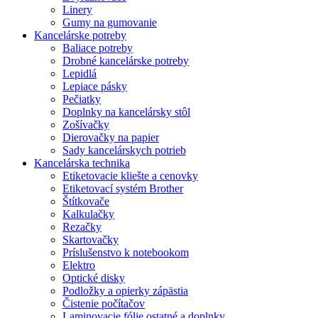
Linery
Gumy na gumovanie
Kancelárske potreby
Baliace potreby
Drobné kancelárske potreby
Lepidlá
Lepiace pásky
Pečiatky
Doplnky na kancelársky stôl
Zošívačky
Dierovačky na papier
Sady kancelárskych potrieb
Kancelárska technika
Etiketovacie kliešte a cenovky
Etiketovací systém Brother
Štítkovače
Kalkulačky
Rezačky
Skartovačky
Príslušenstvo k notebookom
Elektro
Optické disky
Podložky a opierky zápästia
Čistenie počítačov
Laminovacie fólie ostatné a doplnky