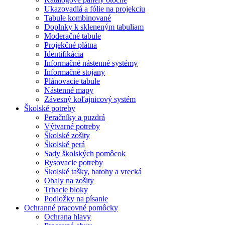
Ukazovadlá a fólie na projekciu
Tabule kombinované
Doplnky k skleneným tabuliam
Moderačné tabule
Projekčné plátna
Identifikácia
Informačné nástenné systémy
Informačné stojany
Plánovacie tabule
Nástenné mapy
Závesný koľajnicový systém
Školské potreby
Peračníky a puzdrá
Výtvarné potreby
Školské zošity
Školské perá
Sady školských pomôcok
Rysovacie potreby
Školské tašky, batohy a vrecká
Obaly na zošity
Trhacie bloky
Podložky na písanie
Ochranné pracovné pomôcky
Ochrana hlavy