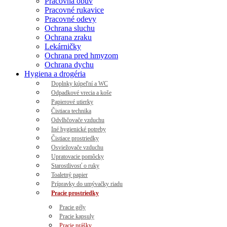
Pracovná obuv
Pracovné rukavice
Pracovné odevy
Ochrana sluchu
Ochrana zraku
Lekárničky
Ochrana pred hmyzom
Ochrana dychu
Hygiena a drogéria
Doplnky kúpeľní a WC
Odpadkové vrecia a koše
Papierové utierky
Čistiaca technika
Odvlhčovače vzduchu
Iné hygienické potreby
Čistiace prostriedky
Osviežovače vzduchu
Upratovacie pomôcky
Starostlivosť o ruky
Toaletný papier
Prípravky do umývačky riadu
Pracie prostriedky
Pracie gély
Pracie kapsuly
Pracie prášky