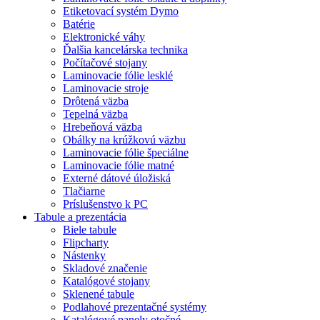
Etiketovací systém Dymo
Batérie
Elektronické váhy
Ďalšia kancelárska technika
Počítačové stojany
Laminovacie fólie lesklé
Laminovacie stroje
Drôtená väzba
Tepelná väzba
Hrebeňová väzba
Obálky na krúžkovú väzbu
Laminovacie fólie špeciálne
Laminovacie fólie matné
Externé dátové úložiská
Tlačiarne
Príslušenstvo k PC
Tabule a prezentácia
Biele tabule
Flipcharty
Nástenky
Skladové značenie
Katalógové stojany
Sklenené tabule
Podlahové prezentačné systémy
Katalógové panely otočné