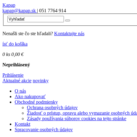
Kapap
kapap@kapap.sk
| 051 7764 914
Nenašli ste čo ste hľadali?
Kontaktujte nás
ísť do košíka
0
ks
0,00 €
Neprihlásený
Prihlásenie
Aktualné akcie
novinky
O nás
Ako nakupovať
Obchodné podmienky
Ochrana osobných údajov
Žiadosť o prístup, opravu alebo vymazanie osobných úd
Zásady používania súborov cookies na tejto stránke
Kontakt
Spracovanie osobných údajov