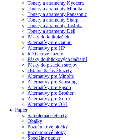
Tonery a atramenty Kyocera
Tonery a atramenty Minolta
Tonery a atramenty Panasonic
Tonery a atramenty Sharp
Tonery a atramenty Toshiba
Tonery a atramenty Dell
Pásky do kalkulačiek
Alternatívy pre Canon
Alternatívy pre HP
Iné tlačové kazety
Pásky do ihličkových tlačiarní
Pásky do písacích strojov
Ostatné tlačové kazety
Alternatívy pre Minolta
Alternatívy pre Samsung
Alternatívy pre Epson
Alternatívy pre Brother
Alternatívy pre Xerox
Alternatívy pre OKI
Papier
Samolepiace etikety
Obálky
Poznámkové bločky
Poznámkové bloky
Špeciálny papier