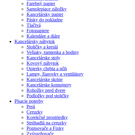
Farebný papier
Samolepiace záložky
Kancelársky papier
Pásky do pokladne
Tlačivá
Fotopapiere
Kalendáre a diáre
Kancelársky nábytok
Stoličky a kreslá
Vešiaky, ramienka a hodiny
Kancelárske stoly
Kovový nábytok
Opierky chrbta a nôh
Lampy, žiarovky a ventilátory
Kancelárske skrine
Kancelárske kontajnery
Rohožky pred dvere
Podložky pod stoličky
Písacie potreby
Perá
Ceruzky
Korekčné prostriedky
Strúhadlá na ceruzky
Popisovače a Fixky
Zvýrazňovače