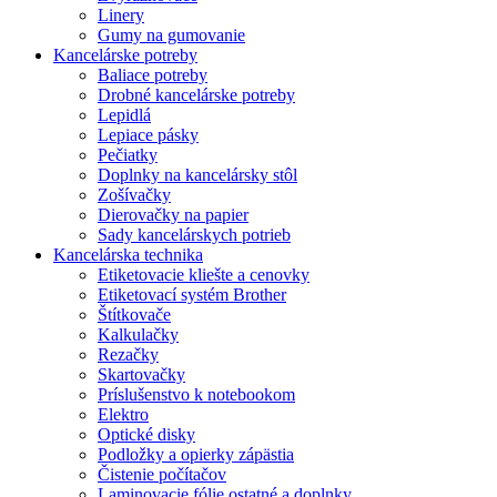
Linery
Gumy na gumovanie
Kancelárske potreby
Baliace potreby
Drobné kancelárske potreby
Lepidlá
Lepiace pásky
Pečiatky
Doplnky na kancelársky stôl
Zošívačky
Dierovačky na papier
Sady kancelárskych potrieb
Kancelárska technika
Etiketovacie kliešte a cenovky
Etiketovací systém Brother
Štítkovače
Kalkulačky
Rezačky
Skartovačky
Príslušenstvo k notebookom
Elektro
Optické disky
Podložky a opierky zápästia
Čistenie počítačov
Laminovacie fólie ostatné a doplnky