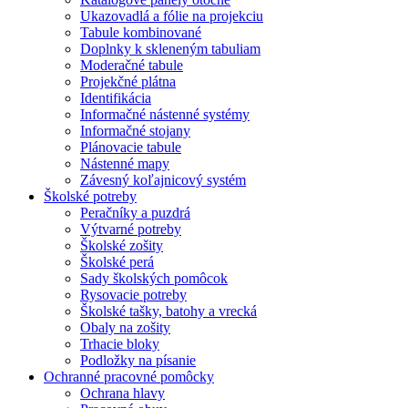
Ukazovadlá a fólie na projekciu
Tabule kombinované
Doplnky k skleneným tabuliam
Moderačné tabule
Projekčné plátna
Identifikácia
Informačné nástenné systémy
Informačné stojany
Plánovacie tabule
Nástenné mapy
Závesný koľajnicový systém
Školské potreby
Peračníky a puzdrá
Výtvarné potreby
Školské zošity
Školské perá
Sady školských pomôcok
Rysovacie potreby
Školské tašky, batohy a vrecká
Obaly na zošity
Trhacie bloky
Podložky na písanie
Ochranné pracovné pomôcky
Ochrana hlavy