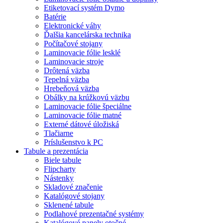
Etiketovací systém Dymo
Batérie
Elektronické váhy
Ďalšia kancelárska technika
Počítačové stojany
Laminovacie fólie lesklé
Laminovacie stroje
Drôtená väzba
Tepelná väzba
Hrebeňová väzba
Obálky na krúžkovú väzbu
Laminovacie fólie špeciálne
Laminovacie fólie matné
Externé dátové úložiská
Tlačiarne
Príslušenstvo k PC
Tabule a prezentácia
Biele tabule
Flipcharty
Nástenky
Skladové značenie
Katalógové stojany
Sklenené tabule
Podlahové prezentačné systémy
Katalógové panely otočné