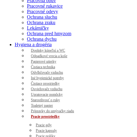
Pracovná obuv
Pracovné rukavice
Pracovné odevy
Ochrana sluchu
Ochrana zraku
Lekárničky
Ochrana pred hmyzom
Ochrana dychu
Hygiena a drogéria
Doplnky kúpeľní a WC
Odpadkové vrecia a koše
Papierové utierky
Čistiaca technika
Odvlhčovače vzduchu
Iné hygienické potreby
Čistiace prostriedky
Osviežovače vzduchu
Upratovacie pomôcky
Starostlivosť o ruky
Toaletný papier
Prípravky do umývačky riadu
Pracie prostriedky
Pracie gély
Pracie kapsuly
Pracie prášky