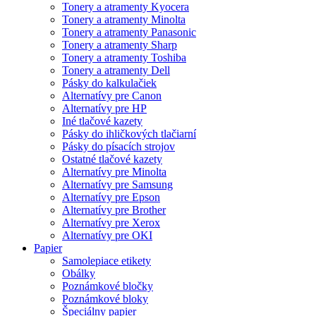
Tonery a atramenty Kyocera
Tonery a atramenty Minolta
Tonery a atramenty Panasonic
Tonery a atramenty Sharp
Tonery a atramenty Toshiba
Tonery a atramenty Dell
Pásky do kalkulačiek
Alternatívy pre Canon
Alternatívy pre HP
Iné tlačové kazety
Pásky do ihličkových tlačiarní
Pásky do písacích strojov
Ostatné tlačové kazety
Alternatívy pre Minolta
Alternatívy pre Samsung
Alternatívy pre Epson
Alternatívy pre Brother
Alternatívy pre Xerox
Alternatívy pre OKI
Papier
Samolepiace etikety
Obálky
Poznámkové bločky
Poznámkové bloky
Špeciálny papier