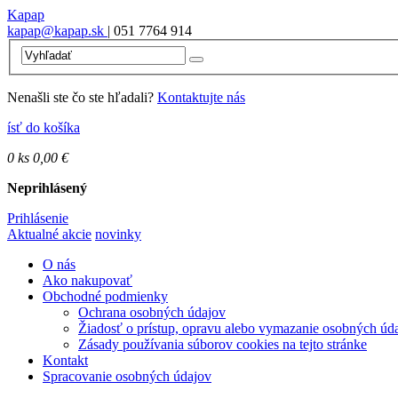
Kapap
kapap@kapap.sk
| 051 7764 914
Nenašli ste čo ste hľadali?
Kontaktujte nás
ísť do košíka
0
ks
0,00 €
Neprihlásený
Prihlásenie
Aktualné akcie
novinky
O nás
Ako nakupovať
Obchodné podmienky
Ochrana osobných údajov
Žiadosť o prístup, opravu alebo vymazanie osobných úd
Zásady používania súborov cookies na tejto stránke
Kontakt
Spracovanie osobných údajov