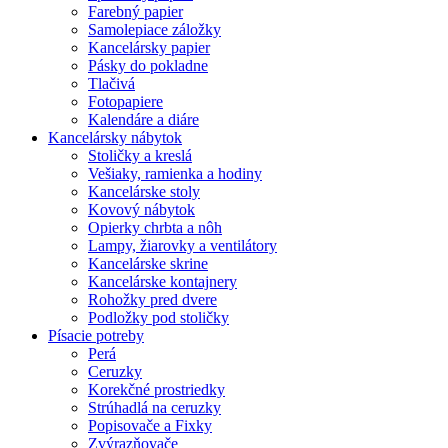
Farebný papier
Samolepiace záložky
Kancelársky papier
Pásky do pokladne
Tlačivá
Fotopapiere
Kalendáre a diáre
Kancelársky nábytok
Stoličky a kreslá
Vešiaky, ramienka a hodiny
Kancelárske stoly
Kovový nábytok
Opierky chrbta a nôh
Lampy, žiarovky a ventilátory
Kancelárske skrine
Kancelárske kontajnery
Rohožky pred dvere
Podložky pod stoličky
Písacie potreby
Perá
Ceruzky
Korekčné prostriedky
Strúhadlá na ceruzky
Popisovače a Fixky
Zvýrazňovače