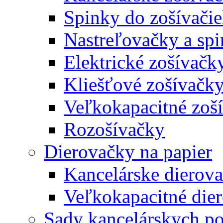
Spinky do zošívači
Nastreľovačky a spi
Elektrické zošívačk
Kliešťové zošívačk
Veľkokapacitné zoš
Rozošívačky
Dierovačky na papier
Kancelárske dierov
Veľkokapacitné die
Sady kancelárskych po