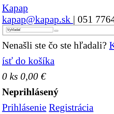
Kapap
kapap@kapap.sk
| 051 776
Nenašli ste čo ste hľadali?
K
ísť do košíka
0
ks
0,00 €
Neprihlásený
Prihlásenie
Registrácia