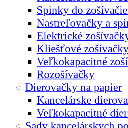
Spinky do zošívači
Nastreľovačky a spi
Elektrické zošívačk
Kliešťové zošívačk
Veľkokapacitné zoš
Rozošívačky
Dierovačky na papier
Kancelárske dierov
Veľkokapacitné die
Sady kancelárskych po