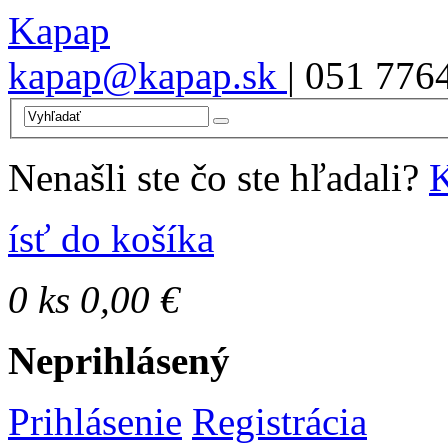
Kapap
kapap@kapap.sk
| 051 776
Nenašli ste čo ste hľadali?
K
ísť do košíka
0
ks
0,00 €
Neprihlásený
Prihlásenie
Registrácia