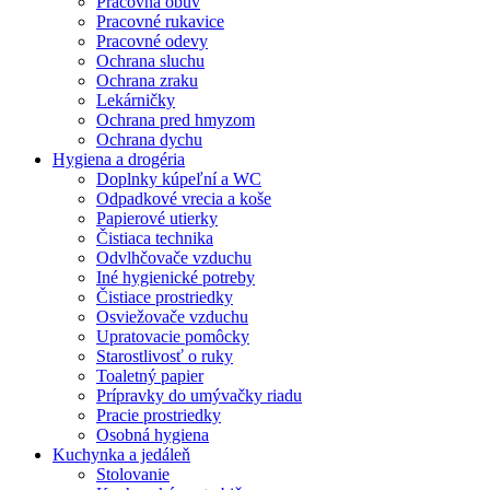
Pracovná obuv
Pracovné rukavice
Pracovné odevy
Ochrana sluchu
Ochrana zraku
Lekárničky
Ochrana pred hmyzom
Ochrana dychu
Hygiena a drogéria
Doplnky kúpeľní a WC
Odpadkové vrecia a koše
Papierové utierky
Čistiaca technika
Odvlhčovače vzduchu
Iné hygienické potreby
Čistiace prostriedky
Osviežovače vzduchu
Upratovacie pomôcky
Starostlivosť o ruky
Toaletný papier
Prípravky do umývačky riadu
Pracie prostriedky
Osobná hygiena
Kuchynka a jedáleň
Stolovanie