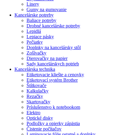
Linery
Gumy na gumovanie
Kancelárske potreby
Baliace potreby
Drobné kancelárske potreby
Lepidlá
Lepiace pásky
Pečiatky
Doplnky na kancelársky stôl
Zošívačky
Dierovačky na papier
Sady kancelárskych potrieb
Kancelárska technika
Etiketovacie kliešte a cenovky
Etiketovací systém Brother
Štítkovače
Kalkulačky
Rezačky
Skartovačky
Príslušenstvo k notebookom
Elektro
Optické disky
Podložky a opierky zápästia
Čistenie počítačov
Laminovacie fólie ostatné a doplnky