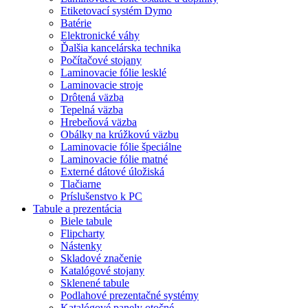
Etiketovací systém Dymo
Batérie
Elektronické váhy
Ďalšia kancelárska technika
Počítačové stojany
Laminovacie fólie lesklé
Laminovacie stroje
Drôtená väzba
Tepelná väzba
Hrebeňová väzba
Obálky na krúžkovú väzbu
Laminovacie fólie špeciálne
Laminovacie fólie matné
Externé dátové úložiská
Tlačiarne
Príslušenstvo k PC
Tabule a prezentácia
Biele tabule
Flipcharty
Nástenky
Skladové značenie
Katalógové stojany
Sklenené tabule
Podlahové prezentačné systémy
Katalógové panely otočné