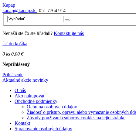
Kapap
kapap@kapap.sk
| 051 7764 914
Nenašli ste čo ste hľadali?
Kontaktujte nás
ísť do košíka
0
ks
0,00 €
Neprihlásený
Prihlásenie
Aktualné akcie
novinky
O nás
Ako nakupovať
Obchodné podmienky
Ochrana osobných údajov
Žiadosť o prístup, opravu alebo vymazanie osobných úd
Zásady používania súborov cookies na tejto stránke
Kontakt
Spracovanie osobných údajov