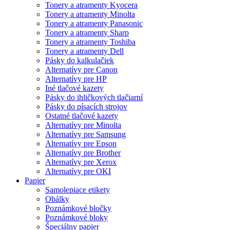
Tonery a atramenty Kyocera
Tonery a atramenty Minolta
Tonery a atramenty Panasonic
Tonery a atramenty Sharp
Tonery a atramenty Toshiba
Tonery a atramenty Dell
Pásky do kalkulačiek
Alternatívy pre Canon
Alternatívy pre HP
Iné tlačové kazety
Pásky do ihličkových tlačiarní
Pásky do písacích strojov
Ostatné tlačové kazety
Alternatívy pre Minolta
Alternatívy pre Samsung
Alternatívy pre Epson
Alternatívy pre Brother
Alternatívy pre Xerox
Alternatívy pre OKI
Papier
Samolepiace etikety
Obálky
Poznámkové bločky
Poznámkové bloky
Špeciálny papier