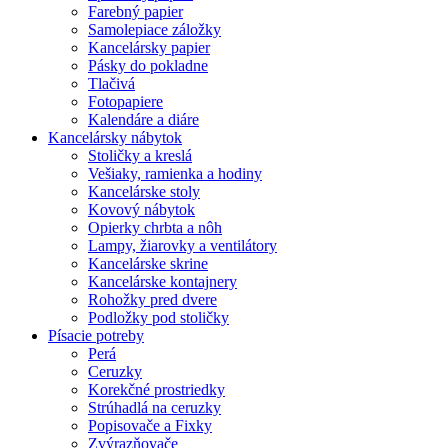
Farebný papier
Samolepiace záložky
Kancelársky papier
Pásky do pokladne
Tlačivá
Fotopapiere
Kalendáre a diáre
Kancelársky nábytok
Stoličky a kreslá
Vešiaky, ramienka a hodiny
Kancelárske stoly
Kovový nábytok
Opierky chrbta a nôh
Lampy, žiarovky a ventilátory
Kancelárske skrine
Kancelárske kontajnery
Rohožky pred dvere
Podložky pod stoličky
Písacie potreby
Perá
Ceruzky
Korekčné prostriedky
Strúhadlá na ceruzky
Popisovače a Fixky
Zvýrazňovače