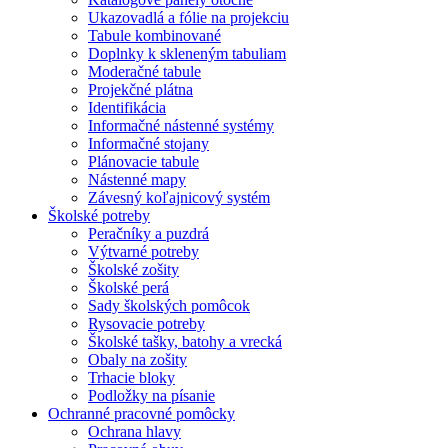
Ukazovadlá a fólie na projekciu
Tabule kombinované
Doplnky k skleneným tabuliam
Moderačné tabule
Projekčné plátna
Identifikácia
Informačné nástenné systémy
Informačné stojany
Plánovacie tabule
Nástenné mapy
Závesný koľajnicový systém
Školské potreby
Peračníky a puzdrá
Výtvarné potreby
Školské zošity
Školské perá
Sady školských pomôcok
Rysovacie potreby
Školské tašky, batohy a vrecká
Obaly na zošity
Trhacie bloky
Podložky na písanie
Ochranné pracovné pomôcky
Ochrana hlavy