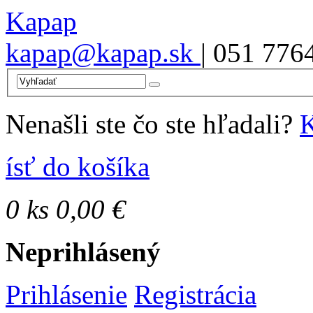
Kapap
kapap@kapap.sk
| 051 776
Nenašli ste čo ste hľadali?
K
ísť do košíka
0
ks
0,00 €
Neprihlásený
Prihlásenie
Registrácia