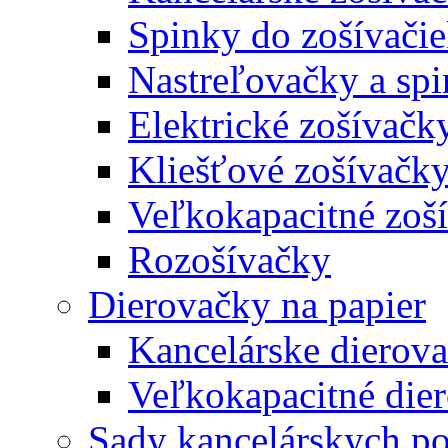
Spinky do zošívači
Nastreľovačky a spi
Elektrické zošívačk
Kliešťové zošívačk
Veľkokapacitné zoš
Rozošívačky
Dierovačky na papier
Kancelárske dierov
Veľkokapacitné die
Sady kancelárskych po