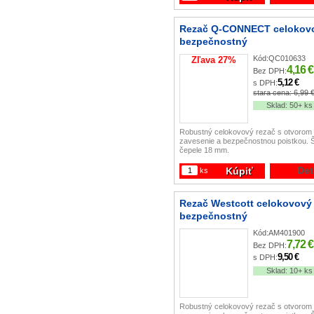
Rezač Q-CONNECT celokov
bezpečnostný
Kód:
QC010633
Zľava
27
%
4,16 €
Bez DPH:
5,12 €
s DPH:
stara cena:
6,99 
Sklad:
50+ ks
Robustný celokovový rezač s otvorom
zavesenie a bezpečnostnou poistkou. 
čepele 18 mm.
Det
Kúpiť
ks
Rezač Westcott celokovový
bezpečnostný
Kód:
AM401900
7,72 €
Bez DPH:
9,50 €
s DPH:
Sklad:
10+ ks
Robustný celokovový rezač s otvorom