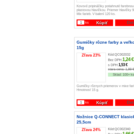
Kovové pripináčiky potiahnuté farebnou
plastovou hlavičkou. Priemer hlavičky 
Mix farieb. V balení 120 ks.
Det
Kúpiť
ks
Gumičky rôzne farby a veľko
15g
Kód:
QC002032
Zľava
23
%
1,24 €
Bez DPH:
1,53 €
s DPH:
stara cena:
1,99 
Sklad:
100+ k
Gumičky rôznych priemerov v mixe fari
Hmotnosť 15 g.
Det
Kúpiť
ks
Nožnice Q-CONNECT klasic
25,5cm
Kód:
QC002340
Zľava
24
%
1,66 €