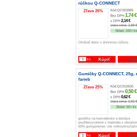
rúčkou Q-CONNECT
Kód:
QC003985
Zľava
26
%
1,74 €
Bez DPH:
2,14 €
s DPH:
stara cena:
2,89 
Sklad:
100+ k
Otvárač listov s drevenou rúčkou.
Det
Kúpiť
ks
Gumičky Q-CONNECT, 25g, 
farieb
Kód:
QC010630
Zľava
25
%
0,50 €
Bez DPH:
0,62 €
s DPH:
stara cena:
0,82 
Sklad:
50+ ks
gumičky na kancelárske a domáce
použitievyrobené z materiálu s obsaho
60% gumypriemer: mix veľkostírozťaž
v laboratórnych podmienkach:
550%hmotnosť balenia: 25gmix farieb
Det
Kúpiť
ks