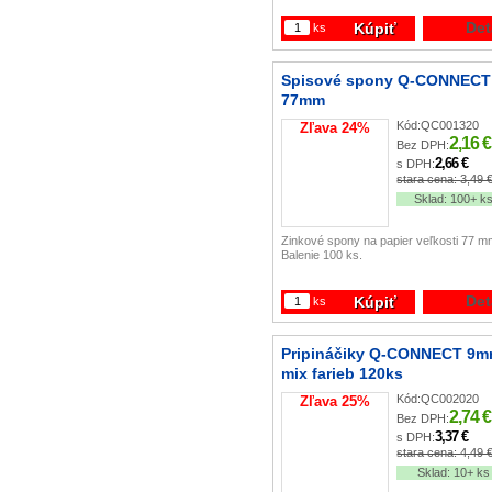
Det
Kúpiť
ks
Spisové spony Q-CONNECT
77mm
Kód:
QC001320
Zľava
24
%
2,16 €
Bez DPH:
2,66 €
s DPH:
stara cena:
3,49 
Sklad:
100+ k
Zinkové spony na papier veľkosti 77 m
Balenie 100 ks.
Det
Kúpiť
ks
Pripináčiky Q-CONNECT 9
mix farieb 120ks
Kód:
QC002020
Zľava
25
%
2,74 €
Bez DPH:
3,37 €
s DPH:
stara cena:
4,49 
Sklad:
10+ ks