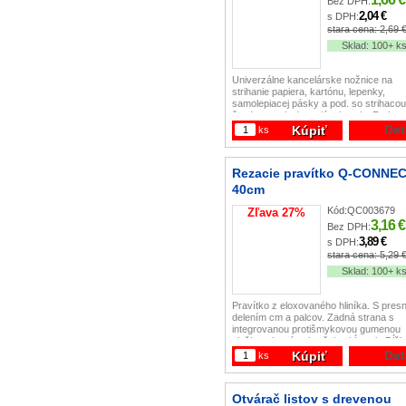
Bez DPH:
2,04 €
s DPH:
stara cena:
2,69 
Sklad:
100+ k
Univerzálne kancelárske nožnice na
strihanie papiera, kartónu, lepenky,
samolepiacej pásky a pod. so strihaco
časťou z nehrdzavejúcej ocele. Farba
čierna.Veľkosť: 25,5 cm.Nožnice sú C
Det
Kúpiť
ks
Rezacie pravítko Q-CONNE
40cm
Kód:
QC003679
Zľava
27
%
3,16 €
Bez DPH:
3,89 €
s DPH:
stara cena:
5,29 
Sklad:
100+ k
Pravítko z eloxovaného hliníka. S pre
delením cm a palcov. Zadná strana s
integrovanou protišmykovou gumenou
vložkou, ktorá zabraňuje skĺznutiu.Dĺžk
cm
Det
Kúpiť
ks
Otvárač listov s drevenou