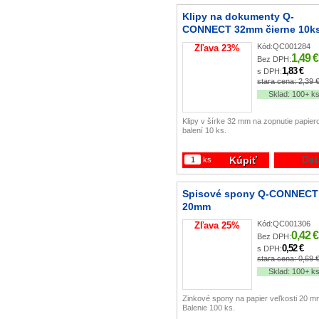
Klipy na dokumenty Q-
CONNECT 32mm čierne 10k
Kód:
QC001284
Zľava
23
%
1,49 €
Bez DPH:
1,83 €
s DPH:
stara cena:
2,39 
Sklad:
100+ k
Klipy v šírke 32 mm na zopnutie papier
balení 10 ks.
Det
Kúpiť
ks
Spisové spony Q-CONNECT
20mm
Kód:
QC001306
Zľava
25
%
0,42 €
Bez DPH:
0,52 €
s DPH:
stara cena:
0,69 
Sklad:
100+ k
Zinkové spony na papier veľkosti 20 m
Balenie 100 ks.