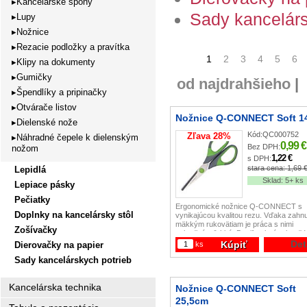
Kancelárske spony
Sady kancelárs
Lupy
Nožnice
Rezacie podložky a pravítka
1
2
3
4
5
6
Klipy na dokumenty
Gumičky
od najdrahšieho
|
Špendlíky a pripinačky
Otvárače listov
Nožnice Q-CONNECT Soft 
Dielenské nože
Kód:
QC000752
Zľava
28
%
Náhradné čepele k dielenským
0,99 €
Bez DPH:
nožom
1,22 €
s DPH:
stara cena:
1,69 
Lepidlá
Sklad:
5+ ks
Lepiace pásky
Pečiatky
Ergonomické nožnice Q-CONNECT s
Doplnky na kancelársky stôl
vynikajúcou kvalitou rezu. Vďaka zahn
mäkkým rukovätiam je práca s nimi
Zošívačky
pohodlná a ľahká. Dvojfarebná rukoväť 
/ zelená). Dĺžka: 14 cm.
Det
Kúpiť
ks
Dierovačky na papier
Sady kancelárskych potrieb
Kancelárska technika
Nožnice Q-CONNECT Soft
25,5cm