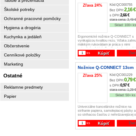
Tabule a prezentácia
Kód:
QC000755
Zľava
24
%
2,16 €
Školské potreby
Bez DPH:
2,66 €
s DPH:
Ochranné pracovné pomôcky
stara cena:
3,49 
Sklad:
100+ k
Hygiena a drogéria
Kuchynka a jedáleň
Ergonomické nožnice Q-CONNECT s
vynikajúcou kvalitou rezu. Vďaka zahn
mäkkým rukovätiam je práca s nimi
Občerstvenie
pohodlná a ľahká. Dvojfarebná rukoväť 
/ zelená). Dĺžka: 25,5 cm.
Det
Kúpiť
ks
Cenníkové položky
Marketing
Nožnice Q-CONNECT 13cm
Kód:
QC001229
Ostatné
Zľava
25
%
0,79 €
Bez DPH:
0,97 €
s DPH:
Reklamne predmety
stara cena:
1,29 
Sklad:
50+ ks
Papier
Univerzálne kancelárske nožnice na
strihanie papiera, samolepiacej pásky a
so strihacou časťou z nehrdzavejúcej o
Farba mix.Veľkosť: 13 cm.
Det
Kúpiť
ks