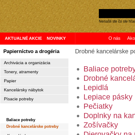
Nenašli ste čo ste hľa
O nás
Ako
AKTUALNÉ AKCIE
NOVINKY
Drobné kancelárske p
Papierníctvo a drogéria
Archivácia a organizácia
Baliace potreb
Tonery, atramenty
Drobné kancelá
Papier
Lepidlá
Kancelársky nábytok
Lepiace pásky
Písacie potreby
Pečiatky
Kancelárske potreby
Doplnky na kan
Baliace potreby
Zošívačky
Drobné kancelárske potreby
Dierovačky na 