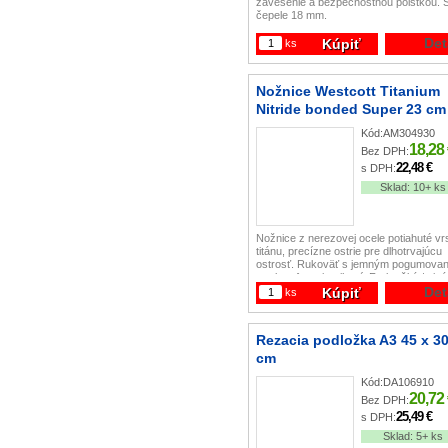
zavesenie a bezpečnostnou poistkou. 
čepele 18 mm.
Det
Kúpiť
ks
Nožnice Westcott Titanium
Nitride bonded Super 23 cm
Kód:
AM304930
18,28
Bez DPH:
22,48 €
s DPH:
Sklad:
10+ ks
Nožnice z nerezovej ocele potiahuté vr
titánu, precízne ostrie pre dlhotrvajúcu
ostrosť. Rukoväť s jemným pogumova
pre komfor pri strihaní. Farba žltá / sivá
Záruka 25 rokov. V
Det
Kúpiť
ks
Rezacia podložka A3 45 x 3
cm
Kód:
DA106910
20,72
Bez DPH:
25,49 €
s DPH:
Sklad:
5+ ks