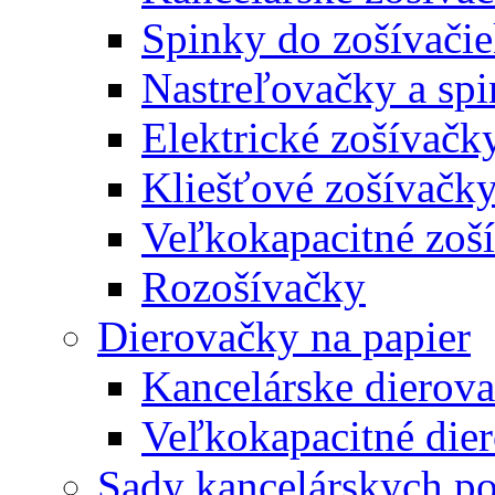
Spinky do zošívači
Nastreľovačky a spi
Elektrické zošívačk
Kliešťové zošívačk
Veľkokapacitné zoš
Rozošívačky
Dierovačky na papier
Kancelárske dierov
Veľkokapacitné die
Sady kancelárskych po