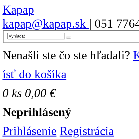
Kapap
kapap@kapap.sk
| 051 776
Nenašli ste čo ste hľadali?
K
ísť do košíka
0
ks
0,00 €
Neprihlásený
Prihlásenie
Registrácia