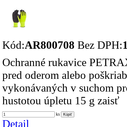
Kód:
AR800708
Bez DPH:
Ochranné rukavice PETRAX 
pred oderom alebo poškriab
vykonávaných v suchom pro
hustotou úpletu 15 g zaisť
ks
Kúpiť
Detail