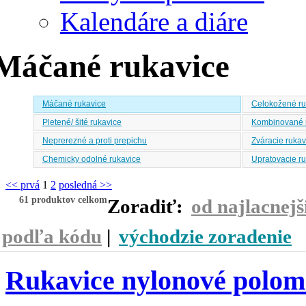
Kalendáre a diáre
Máčané rukavice
Máčané rukavice
Celokožené ru
Pletené/ šité rukavice
Kombinované 
Neprerezné a proti prepichu
Zváracie rukav
Chemicky odolné rukavice
Upratovacie r
<< prvá
1
2
posledná >>
61 produktov celkom
Zoradiť:
od najlacnejš
podľa kódu
|
východzie zoradenie
Rukavice nylonové polo