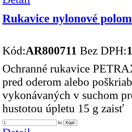
Rukavice nylonové polo
Kód:
AR800711
Bez DPH:
1
Ochranné rukavice PETRAX 
pred oderom alebo poškriab
vykonávaných v suchom pro
hustotou úpletu 15 g zaisť
ks
Kúpiť