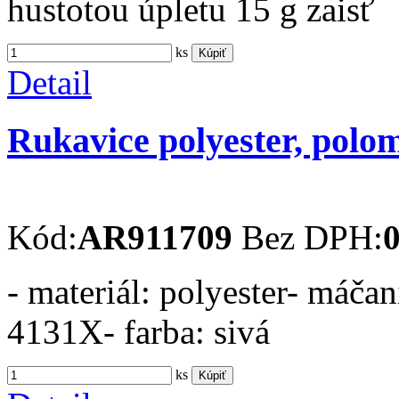
hustotou úpletu 15 g zaisť
ks
Kúpiť
Detail
Rukavice polyester, polo
Kód:
AR911709
Bez DPH:
0
- materiál: polyester- máča
4131X- farba: sivá
ks
Kúpiť