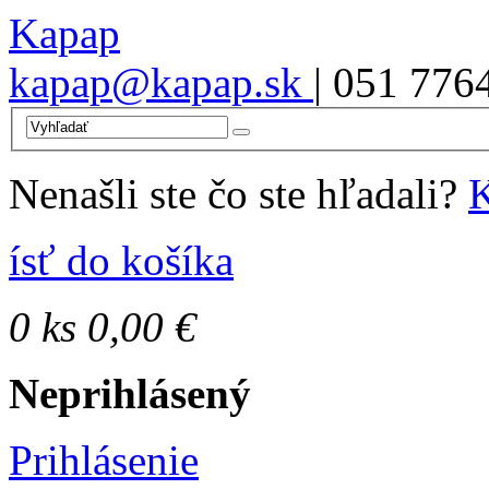
Kapap
kapap@kapap.sk
| 051 776
Nenašli ste čo ste hľadali?
K
ísť do košíka
0
ks
0,00 €
Neprihlásený
Prihlásenie