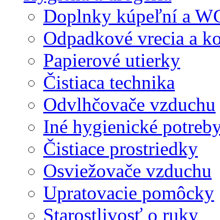
Doplnky kúpeľní a W
Odpadkové vrecia a k
Papierové utierky
Čistiaca technika
Odvlhčovače vzduchu
Iné hygienické potreb
Čistiace prostriedky
Osviežovače vzduchu
Upratovacie pomôcky
Starostlivosť o ruky