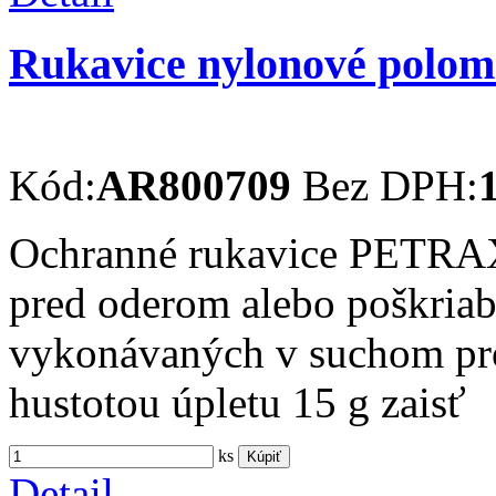
Rukavice nylonové polo
Kód:
AR800709
Bez DPH:
Ochranné rukavice PETRAX 
pred oderom alebo poškriab
vykonávaných v suchom pro
hustotou úpletu 15 g zaisť
ks
Kúpiť
Detail