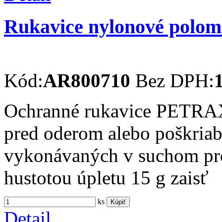
Rukavice nylonové polo
Kód:
AR800710
Bez DPH:
Ochranné rukavice PETRAX 
pred oderom alebo poškriab
vykonávaných v suchom pro
hustotou úpletu 15 g zaisť
ks
Kúpiť
Detail