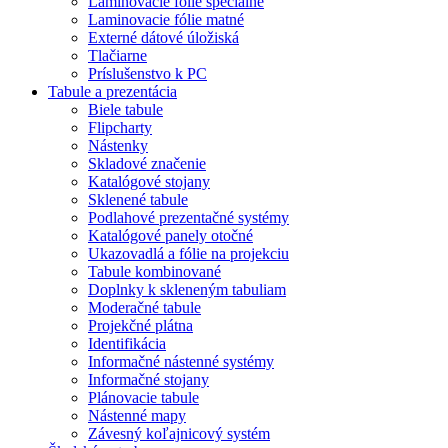
Laminovacie fólie špeciálne
Laminovacie fólie matné
Externé dátové úložiská
Tlačiarne
Príslušenstvo k PC
Tabule a prezentácia
Biele tabule
Flipcharty
Nástenky
Skladové značenie
Katalógové stojany
Sklenené tabule
Podlahové prezentačné systémy
Katalógové panely otočné
Ukazovadlá a fólie na projekciu
Tabule kombinované
Doplnky k skleneným tabuliam
Moderačné tabule
Projekčné plátna
Identifikácia
Informačné nástenné systémy
Informačné stojany
Plánovacie tabule
Nástenné mapy
Závesný koľajnicový systém