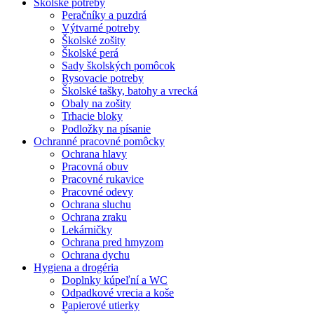
Školské potreby
Peračníky a puzdrá
Výtvarné potreby
Školské zošity
Školské perá
Sady školských pomôcok
Rysovacie potreby
Školské tašky, batohy a vrecká
Obaly na zošity
Trhacie bloky
Podložky na písanie
Ochranné pracovné pomôcky
Ochrana hlavy
Pracovná obuv
Pracovné rukavice
Pracovné odevy
Ochrana sluchu
Ochrana zraku
Lekárničky
Ochrana pred hmyzom
Ochrana dychu
Hygiena a drogéria
Doplnky kúpeľní a WC
Odpadkové vrecia a koše
Papierové utierky