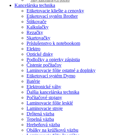
Sady kancelárskych potrieb
Kancelárska technika
Etiketovacie kliešte a cenovky
Etiketovací systém Brother
Štítkovače
Kalkulačky
Rezačky
Skartovačky
Príslušenstvo k notebookom
Elektro
Optické disky
Podložky a opierky zápästia
Čistenie počítačov
Laminovacie fólie ostatné a doplnky
Etiketovací systém Dymo
Batérie
Elektronické váhy
Ďalšia kancelárska technika
Počítačové stojany
Laminovacie fólie lesklé
Laminovacie stroje
Drôtená väzba
Tepelná väzba
Hrebeňová väzba
Obálky na krúžkovú väzbu