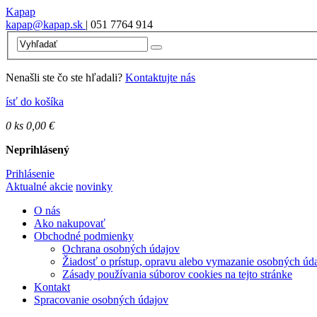
Kapap
kapap@kapap.sk
| 051 7764 914
Nenašli ste čo ste hľadali?
Kontaktujte nás
ísť do košíka
0
ks
0,00 €
Neprihlásený
Prihlásenie
Aktualné akcie
novinky
O nás
Ako nakupovať
Obchodné podmienky
Ochrana osobných údajov
Žiadosť o prístup, opravu alebo vymazanie osobných úd
Zásady používania súborov cookies na tejto stránke
Kontakt
Spracovanie osobných údajov