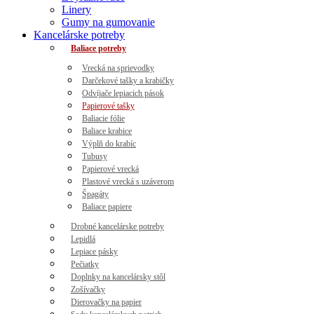
Linery
Gumy na gumovanie
Kancelárske potreby
Baliace potreby
Vrecká na sprievodky
Darčekové tašky a krabičky
Odvíjače lepiacich pások
Papierové tašky
Baliacie fólie
Baliace krabice
Výplň do krabíc
Tubusy
Papierové vrecká
Plastové vrecká s uzáverom
Špagáty
Baliace papiere
Drobné kancelárske potreby
Lepidlá
Lepiace pásky
Pečiatky
Doplnky na kancelársky stôl
Zošívačky
Dierovačky na papier