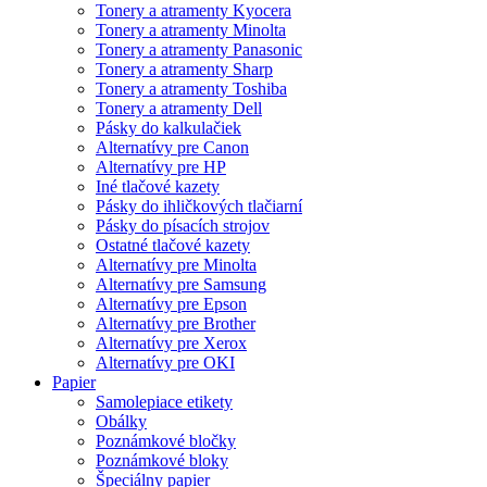
Tonery a atramenty Kyocera
Tonery a atramenty Minolta
Tonery a atramenty Panasonic
Tonery a atramenty Sharp
Tonery a atramenty Toshiba
Tonery a atramenty Dell
Pásky do kalkulačiek
Alternatívy pre Canon
Alternatívy pre HP
Iné tlačové kazety
Pásky do ihličkových tlačiarní
Pásky do písacích strojov
Ostatné tlačové kazety
Alternatívy pre Minolta
Alternatívy pre Samsung
Alternatívy pre Epson
Alternatívy pre Brother
Alternatívy pre Xerox
Alternatívy pre OKI
Papier
Samolepiace etikety
Obálky
Poznámkové bločky
Poznámkové bloky
Špeciálny papier