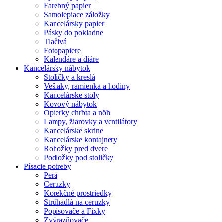
Farebný papier
Samolepiace záložky
Kancelársky papier
Pásky do pokladne
Tlačivá
Fotopapiere
Kalendáre a diáre
Kancelársky nábytok
Stoličky a kreslá
Vešiaky, ramienka a hodiny
Kancelárske stoly
Kovový nábytok
Opierky chrbta a nôh
Lampy, žiarovky a ventilátory
Kancelárske skrine
Kancelárske kontajnery
Rohožky pred dvere
Podložky pod stoličky
Písacie potreby
Perá
Ceruzky
Korekčné prostriedky
Strúhadlá na ceruzky
Popisovače a Fixky
Zvýrazňovače