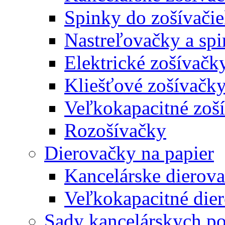
Spinky do zošívači
Nastreľovačky a spi
Elektrické zošívačk
Kliešťové zošívačk
Veľkokapacitné zoš
Rozošívačky
Dierovačky na papier
Kancelárske dierov
Veľkokapacitné die
Sady kancelárskych po