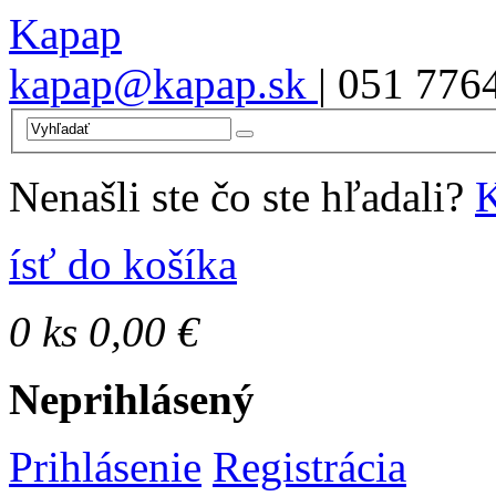
Kapap
kapap@kapap.sk
| 051 776
Nenašli ste čo ste hľadali?
K
ísť do košíka
0
ks
0,00 €
Neprihlásený
Prihlásenie
Registrácia