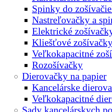
Spinky do zošívači
Nastreľovačky a spi
Elektrické zošívačk
Kliešťové zošívačk
Veľkokapacitné zoš
Rozošívačky
Dierovačky na papier
Kancelárske dierov
Veľkokapacitné die
Sady kancelárskych po