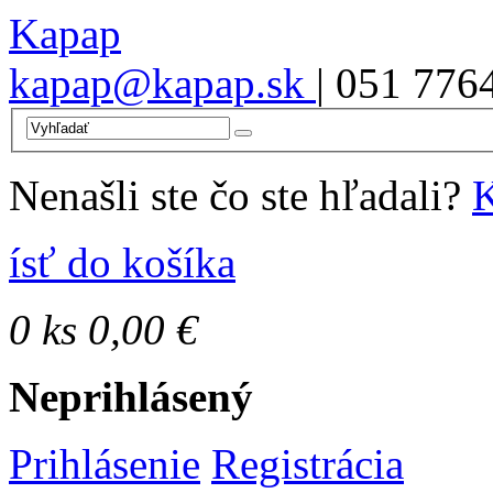
Kapap
kapap@kapap.sk
| 051 776
Nenašli ste čo ste hľadali?
K
ísť do košíka
0
ks
0,00 €
Neprihlásený
Prihlásenie
Registrácia