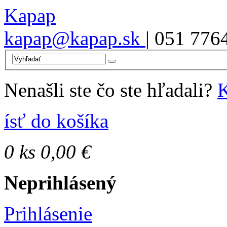
Kapap
kapap@kapap.sk
| 051 776
Nenašli ste čo ste hľadali?
K
ísť do košíka
0
ks
0,00 €
Neprihlásený
Prihlásenie