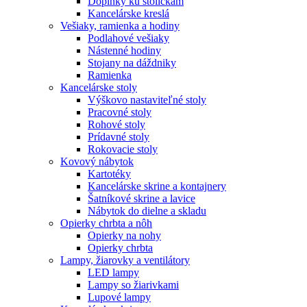
Doplnky ku stoličkám
Kancelárske kreslá
Vešiaky, ramienka a hodiny
Podlahové vešiaky
Nástenné hodiny
Stojany na dáždniky
Ramienka
Kancelárske stoly
Výškovo nastaviteľné stoly
Pracovné stoly
Rohové stoly
Prídavné stoly
Rokovacie stoly
Kovový nábytok
Kartotéky
Kancelárske skrine a kontajnery
Šatníkové skrine a lavice
Nábytok do dielne a skladu
Opierky chrbta a nôh
Opierky na nohy
Opierky chrbta
Lampy, žiarovky a ventilátory
LED lampy
Lampy so žiarivkami
Lupové lampy