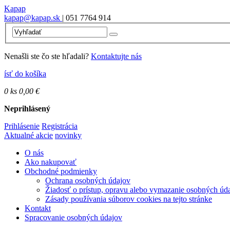
Kapap
kapap@kapap.sk
| 051 7764 914
Nenašli ste čo ste hľadali?
Kontaktujte nás
ísť do košíka
0
ks
0,00 €
Neprihlásený
Prihlásenie
Registrácia
Aktualné akcie
novinky
O nás
Ako nakupovať
Obchodné podmienky
Ochrana osobných údajov
Žiadosť o prístup, opravu alebo vymazanie osobných úd
Zásady používania súborov cookies na tejto stránke
Kontakt
Spracovanie osobných údajov