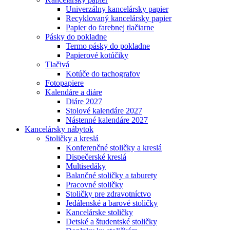
Univerzálny kancelársky papier
Recyklovaný kancelársky papier
Papier do farebnej tlačiarne
Pásky do pokladne
Termo pásky do pokladne
Papierové kotúčiky
Tlačivá
Kotúče do tachografov
Fotopapiere
Kalendáre a diáre
Diáre 2027
Stolové kalendáre 2027
Nástenné kalendáre 2027
Kancelársky nábytok
Stoličky a kreslá
Konferenčné stoličky a kreslá
Dispečerské kreslá
Multisedáky
Balančné stoličky a taburety
Pracovné stoličky
Stoličky pre zdravotníctvo
Jedálenské a barové stoličky
Kancelárske stoličky
Detské a študentské stoličky