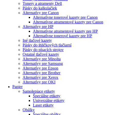
Tonery a atramenty Dell
Pásky do kalkulačiek
Alternatívy pre Canon
Alternatívne tonerové kazety pre Canon
Alternatívne atramentové kazety pre Canon
Alternatívy pre HP
Alternatívne atramentové kazety pre HP
Alternatívne tonerové kazety pre HP
Iné tlačové kazety
Pásky do ihličkových tlačiarní
Pásky do písacích strojov
Ostatné tlačové kazety
Alternatívy pre Minolta
Alternatívy pre Samsung
Alternatívy pre Epson
Alternatívy pre Brother
Alternatívy pre Xerox
Alternatívy pre OKI
Papier
Samolepiace etikety
Špeciálne etikety
Univerzálne etikety
Laser etikety
Obálky
Špeciálne obálky