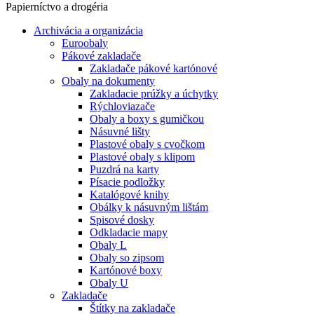
Papierníctvo a drogéria
Archivácia a organizácia
Euroobaly
Pákové zakladače
Zakladače pákové kartónové
Obaly na dokumenty
Zakladacie prúžky a úchytky
Rýchloviazače
Obaly a boxy s gumičkou
Násuvné lišty
Plastové obaly s cvočkom
Plastové obaly s klipom
Puzdrá na karty
Písacie podložky
Katalógové knihy
Obálky k násuvným lištám
Spisové dosky
Odkladacie mapy
Obaly L
Obaly so zipsom
Kartónové boxy
Obaly U
Zakladače
Štítky na zakladače