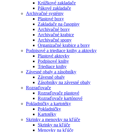
Krúžkové zakladače
Pákové zakladače
Archivačné systémy
Plastové boxy
Zakladače na časopisy
Archivačné boxy
Archivačné krabice
Archivačné spony
Organizačné krabice a boxy
Podpisové a triediace knihy a aktovky
Plastové aktovky
Podpisové knihy
Triediace knihy
Závesné obaly a zásobníky
Závesné obaly
Zásobníky na závesné obaly
Rozraďovače
Rozraďovače plastové
Rozraďovače kartónové
Pokladničky a kartotéky
Pokladničky
Kartotéky
Skrinky a menovky na kľúče
Skrinky na kľúče
Menovky na kľúče