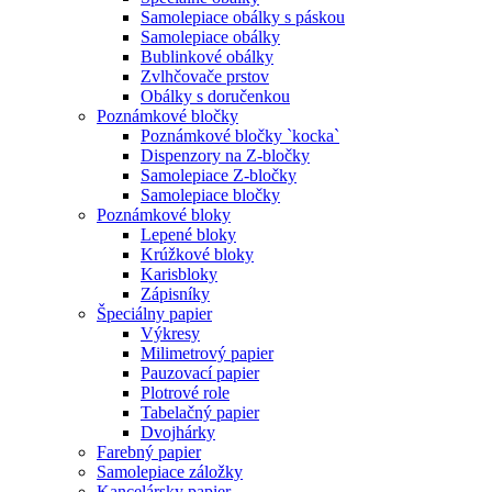
Samolepiace obálky s páskou
Samolepiace obálky
Bublinkové obálky
Zvlhčovače prstov
Obálky s doručenkou
Poznámkové bločky
Poznámkové bločky `kocka`
Dispenzory na Z-bločky
Samolepiace Z-bločky
Samolepiace bločky
Poznámkové bloky
Lepené bloky
Krúžkové bloky
Karisbloky
Zápisníky
Špeciálny papier
Výkresy
Milimetrový papier
Pauzovací papier
Plotrové role
Tabelačný papier
Dvojhárky
Farebný papier
Samolepiace záložky
Kancelársky papier