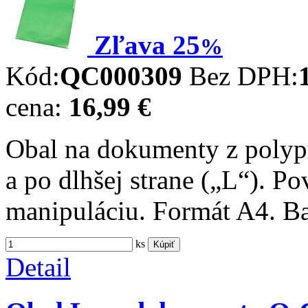
Zľava
25
%
Kód:
QC000309
Bez DPH:
cena:
16,99 €
Obal na dokumenty z polyp
a po dlhšej strane („L“). P
manipuláciu. Formát A4. Ba
ks
Kúpiť
Detail