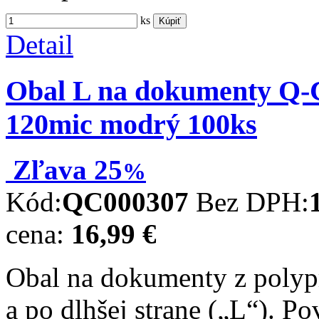
ks
Kúpiť
Detail
Obal L na dokumenty Q-
120mic modrý 100ks
Zľava
25
%
Kód:
QC000307
Bez DPH:
cena:
16,99 €
Obal na dokumenty z polyp
a po dlhšej strane („L“). P