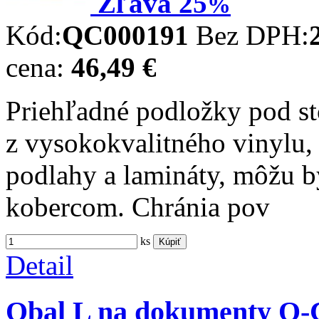
Zľava
25
%
Kód:
QC000191
Bez DPH:
cena:
46,49 €
Priehľadné podložky pod s
z vysokokvalitného vinylu,
podlahy a lamináty, môžu b
kobercom. Chránia pov
ks
Kúpiť
Detail
Obal L na dokumenty Q-