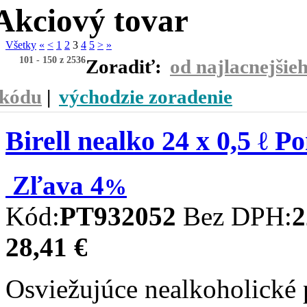
Akciový tovar
Všetky
«
<
1
2
3
4
5
>
»
101 -
150
z 2536
Zoradiť:
od najlacnejšie
kódu
|
východzie zoradenie
Birell nealko 24 x 0,5 ℓ 
Zľava
4
%
Kód:
PT932052
Bez DPH:
2
28,41 €
Osviežujúce nealkoholické 