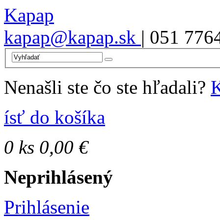
Kapap
kapap@kapap.sk
| 051 776
Nenašli ste čo ste hľadali?
K
ísť do košíka
0
ks
0,00 €
Neprihlásený
Prihlásenie