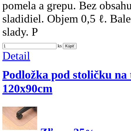
pomela a grepu. Bez obsahu
sladidiel. Objem 0,5 ℓ. B
slady. P
ks
Kúpiť
Detail
Podložka pod stoličku na 
120x90cm