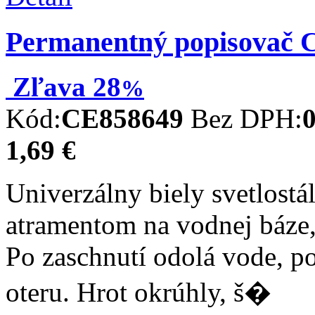
Permanentný popisovač C
Zľava
28
%
Kód:
CE858649
Bez DPH:
0
1,69 €
Univerzálny biely svetlost
atramentom na vodnej báze
Po zaschnutí odolá vode, 
oteru. Hrot okrúhly, š�