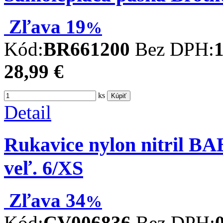
Zľava
19
%
Kód:
BR661200
Bez DPH:
1
28,99 €
ks
Kúpiť
Detail
Rukavice nylon nitril 
veľ. 6/XS
Zľava
34
%
Kód:
CV006836
Bez DPH: