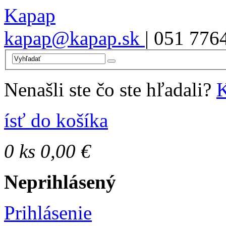
Kapap
kapap@kapap.sk
| 051 776
Nenašli ste čo ste hľadali?
K
ísť do košíka
0
ks
0,00 €
Neprihlásený
Prihlásenie