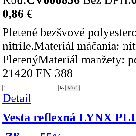
0,86 €
Pletené bezšvové polyester
nitrile.Materiál máčania: nit
PletenýMateriál manžety: 
21420 EN 388
ks
Kúpiť
Detail
Vesta reflexná LYNX PLU