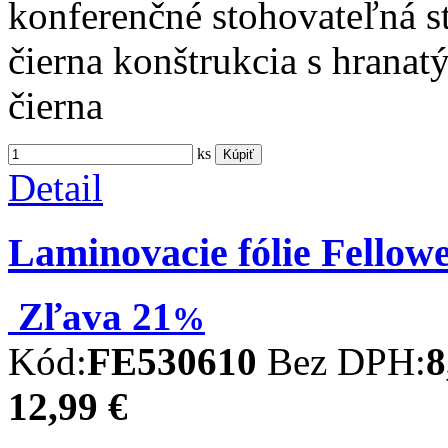
konferenčné stohovateľná s
čierna konštrukcia s hranat
čierna
ks
Kúpiť
Detail
Laminovacie fólie Fellow
Zľava
21
%
Kód:
FE530610
Bez DPH:
8
12,99 €