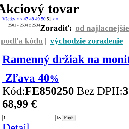
Akciový tovar
Všetky
«
<
47
48
49
50
51
>
»
2501 -
2534
z 2534
Zoradiť:
od najlacnejši
podľa kódu
|
východzie zoradenie
Ramenný držiak na monit
Zľava
40
%
Kód:
FE850250
Bez DPH:
3
68,99 €
ks
Kúpiť
Detail