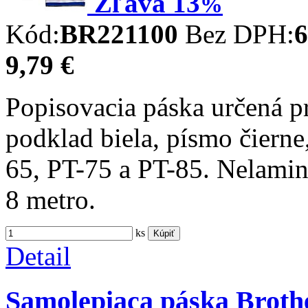
Zľava
13
%
Kód:
BR221100
Bez DPH:
6
9,79 €
Popisovacia páska určená p
podklad biela, písmo čierne
65, PT-75 a PT-85. Nelamin
8 metro.
ks
Kúpiť
Detail
Samolepiaca páska Broth