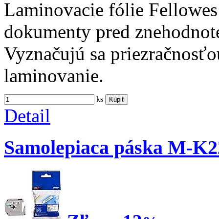
Laminovacie fólie Fellowes
dokumenty pred znehodnote
Vyznačujú sa priezračnosťo
laminovanie.
ks
Kúpiť
Detail
Samolepiaca páska M-K22